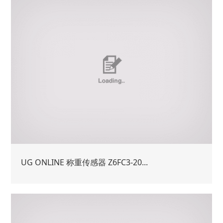
UG ONLINE 称重传感器 Z6FC3-20...