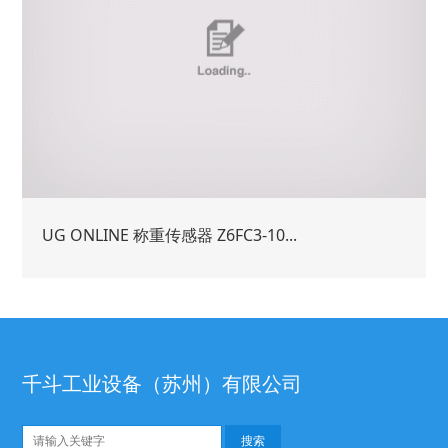
UG ONLINE 称重传感器 Z6FC3-10...
千斗工业设备（苏州）有限公司