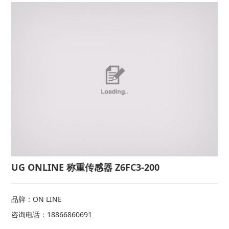
UG ONLINE 称重传感器 Z6FC3-200
品牌：ON LINE
咨询电话：18866860691