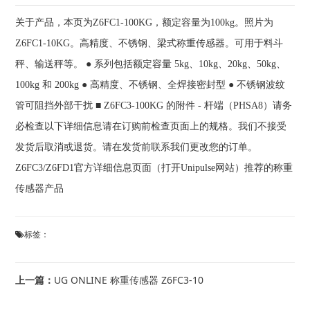
关于产品，本页为Z6FC1-100KG，额定容量为100kg。照片为
Z6FC1-10KG。高精度、不锈钢、梁式称重传感器。可用于料斗
秤、输送秤等。 ● 系列包括额定容量 5kg、10kg、20kg、50kg、
100kg 和 200kg ● 高精度、不锈钢、全焊接密封型 ● 不锈钢波纹
管可阻挡外部干扰 ■ Z6FC3-100KG 的附件 - 杆端（PHSA8）请务
必检查以下详细信息请在订购前检查页面上的规格。我们不接受
发货后取消或退货。请在发货前联系我们更改您的订单。
Z6FC3/Z6FD1官方详细信息页面（打开Unipulse网站）推荐的称重
传感器产品
标签：
上一篇：
UG ONLINE 称重传感器 Z6FC3-10