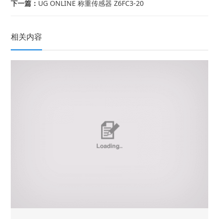
下一篇：
UG ONLINE 称重传感器 Z6FC3-20
相关内容