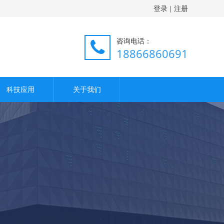
登录
注册
|
咨询电话：
18866860691
科技应用
关于我们