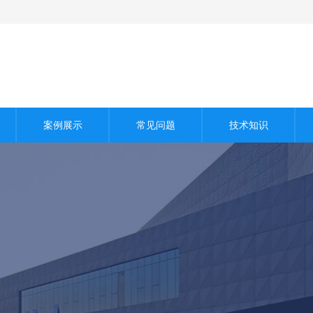
案例展示
常见问题
技术知识