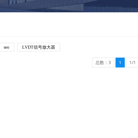
seo
LVDT信号放大器
总数：3
1
1/1