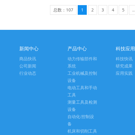
总数：107
1
2
3
4
5
.
新闻中心
产品中心
科技应用
商品快讯
动力传输部件和
科技快讯
公司新闻
系统
研究成果
行业动态
工业机械及控制
应用实践
设备
电动工具和手动
工具
测量工具及检测
设备
自动化/控制设
备
机床和切削工具