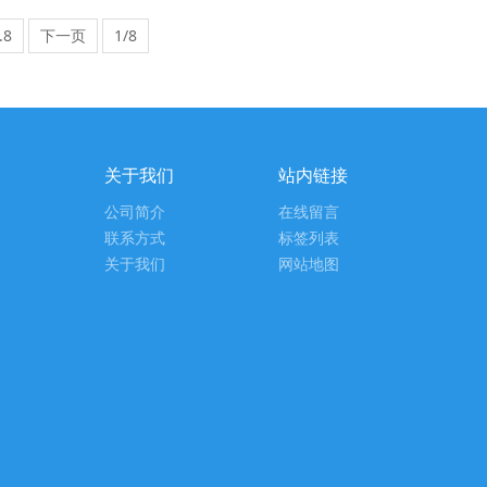
..8
下一页
1/8
关于我们
站内链接
公司简介
在线留言
联系方式
标签列表
关于我们
网站地图