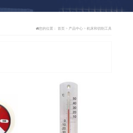
您的位置：
首页
>
产品中心
>
机床和切削工具