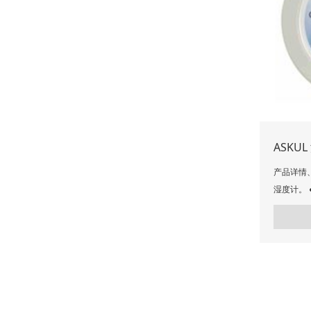
ASKUL
产品详情
湿度计。 ●