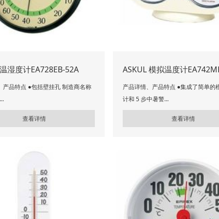
 温湿度计EA728EB-52A
ASKUL 模拟温度计EA742MK
、产品特点 ●包括壁挂孔 制造商名称
产品详情、产品特点 ●集成了简单的
..
计和 5 步中暑警...
查看详情
查看详情