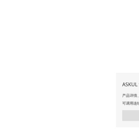
ASKUL
产品详情、
可调用连续