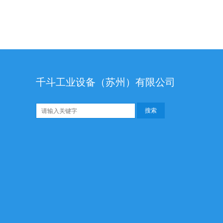
千斗工业设备（苏州）有限公司