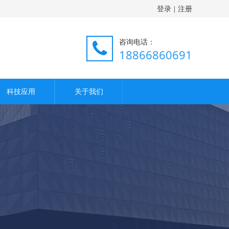
登录
注册
|
咨询电话：
18866860691
科技应用
关于我们